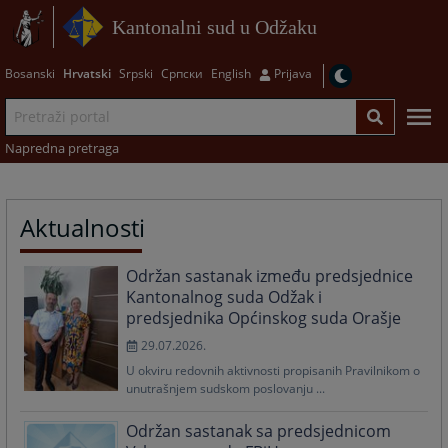
Kantonalni sud u Odžaku
Bosanski
Hrvatski
Srpski
Српски
English
Prijava
Napredna pretraga
Aktualnosti
Održan sastanak između predsjednice
Kantonalnog suda Odžak i
predsjednika Općinskog suda Orašje
29.07.2026.
U okviru redovnih aktivnosti propisanih Pravilnikom o
unutrašnjem sudskom poslovanju ...
Održan sastanak sa predsjednicom