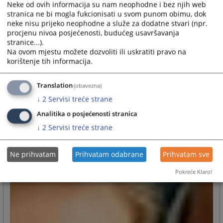
Neke od ovih informacija su nam neophodne i bez njih web
stranica ne bi mogla fukcionisati u svom punom obimu, dok
neke nisu prijeko neophodne a služe za dodatne stvari (npr.
procjenu nivoa posjećenosti, budućeg usavršavanja
stranice...).
Na ovom mjestu možete dozvoliti ili uskratiti pravo na
korištenje tih informacija.
Translation
(obavezna)
↓
2
Servisi treće strane
Analitika o posjećenosti stranica
↓
2
Servisi treće strane
Ne prihvatam
Prihvatam odabrane
Prihvatam sve
Pokreće Klaro!