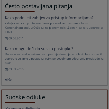
Često postavljana pitanja
Kako podnijeti zahtjev za pristup informacijama?
Zahtjev za pristup informacijama podnosi se u pismenoj formi
Kantonalnom sudu u Odžaku, na jednom od službenih jezika u upotrebi u
F BiH.
09.06.2011.
Kako mogu doći do suca u postupku?
Do suca koji sudi u Vašem postupku nije dozvoljeno dolaziti bez poziva ili
suprotne stranke u postupku, osim po posebnom odobrenju predsjednika
suda.
03.09.2010.
Više
Sudske odluke
Kazneno odjeljenje