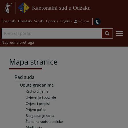
Kantonalni sud u Odžaku
Bosanski
Hrvatski
Srpski
Српски
English
Prijava
Napredna pretraga
Mapa stranice
Rad suda
Upute građanima
Radno vrijeme
Uvjerenja i potvrde
Ovjere i prepisi
Prijem pošte
Razgledanje spisa
Žalbe na sudske odluke
Medijacija