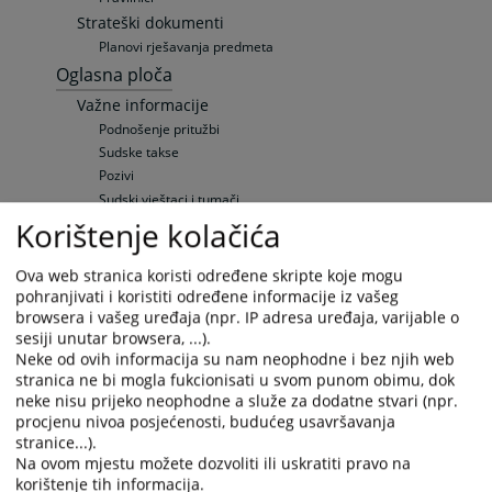
Strateški dokumenti
Planovi rješavanja predmeta
Oglasna ploča
Važne informacije
Podnošenje pritužbi
Sudske takse
Pozivi
Sudski vještaci i tumači
Pravna pomoć
Korištenje kolačića
Raspored suđenja
Elektronička oglasna ploča
Ova web stranica koristi određene skripte koje mogu
pohranjivati i koristiti određene informacije iz vašeg
Upražnjene pozicije
browsera i vašeg uređaja (npr. IP adresa uređaja, varijable o
Opće informacije
sesiji unutar browsera, ...).
Objavljene pozicije
Neke od ovih informacija su nam neophodne i bez njih web
Zaštita osobnih podataka
stranica ne bi mogla fukcionisati u svom punom obimu, dok
Pravila privatnosti
neke nisu prijeko neophodne a služe za dodatne stvari (npr.
Vaša pitanja
procjenu nivoa posjećenosti, budućeg usavršavanja
stranice...).
Često postavljana pitanja
Na ovom mjestu možete dozvoliti ili uskratiti pravo na
Često postavljana pitanja
korištenje tih informacija.