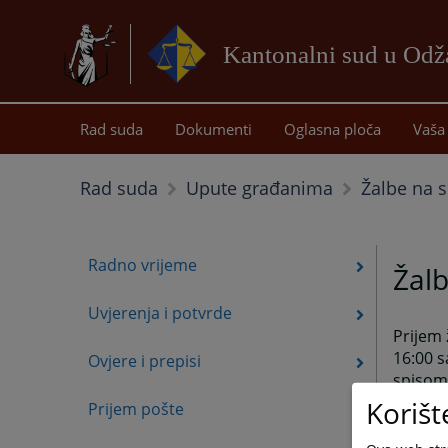
Kantonalni sud u Od
Rad suda
Dokumenti
Oglasna ploča
Vaša 
Žalbe na 
Rad suda
Upute građanima
Radno vrijeme
Žal
Uvjerenja i potvrde
Prijem
16:00 s
Ovjere i prepisi
spisom
Korišt
Prijem pošte
Strank
što joj