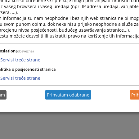
nica koristi određene skripte koje mogu pohranjivati i koristiti od
 lijeku. Rok za izjavljivanje žalbe određen je u pravnoj pouc
iz vašeg browsera i vašeg uređaja (npr. IP adresa uređaja, varijable 
 u prostoriji za prijem pismena ovog suda na drugom katu 
era, ...).
h informacija su nam neophodne i bez njih web stranica ne bi mog
i u svom punom obimu, dok neke nisu prijeko neophodne a služe z
 procjenu nivoa posjećenosti, budućeg usavršavanja stranice...).
tu možete dozvoliti ili uskratiti pravo na korištenje tih informacija
nslation
(obavezna)
Servisi treće strane
litika o posjećenosti stranica
Servisi treće strane
tam
Prihvatam odabrane
Pri