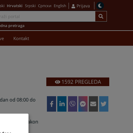
ski
Hrvatski
Srpski
Српски
English
Prijava
dna pretraga
ve
Kontakt
1592
PREGLEDA
i dan od 08:00 do
ožiti žalbu nakon
i pouku o