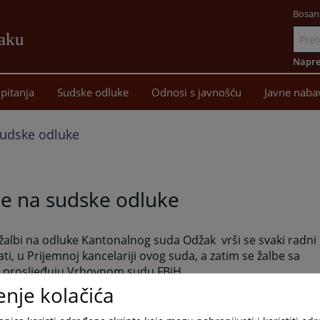
Bosan
žaku
Idi
na
Napre
sadržaj
pitanja
Sudske odluke
Odnosi s javnošću
Javne naba
sudske odluke
be na sudske odluke
 žalbi na odluke Kantonalnog suda Odžak
vrši se svaki radn
ati, u Prijemnoj kancelariji ovog suda, a zatim se žalbe sa
 prosljeđuju Vrhovnom sudu FBiH.
enje kolačića
a u postupku koja nije zadovoljna sudskom odlukom može ul
 je pismena sudska odluka dostavljena. Sudska odluka sadrž