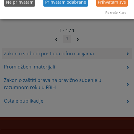
Ne prihvatam
Prihvatam odabrane
Prihvatam sve
Pokreće Klaro!
1 - 1 / 1
1
Zakon o slobodi pristupa informacijama
Promidžbeni materijali
Zakon o zaštiti prava na pravično suđenje u
razumnom roku u FBiH
Ostale publikacije