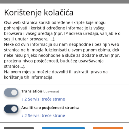
calendar
calendar
Korištenje kolačića
and
and
select
select
Ova web stranica koristi određene skripte koje mogu
a
a
pohranjivati i koristiti određene informacije iz vašeg
date.
date.
browsera i vašeg uređaja (npr. IP adresa uređaja, varijable o
Press
Press
sesiji unutar browsera, ...).
the
the
Neke od ovih informacija su nam neophodne i bez njih web
question
question
stranica ne bi mogla fukcionisati u svom punom obimu, dok
neke nisu prijeko neophodne a služe za dodatne stvari (npr.
mark
mark
procjenu nivoa posjećenosti, budućeg usavršavanja
key
key
stranice...).
to
to
Na ovom mjestu možete dozvoliti ili uskratiti pravo na
get
get
korištenje tih informacija.
the
the
keyboard
keyboard
Translation
(obavezna)
shortcuts
shortcuts
↓
2
Servisi treće strane
for
for
changing
changing
Analitika o posjećenosti stranica
dates.
dates.
↓
2
Servisi treće strane