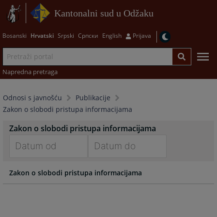
Kantonalni sud u Odžaku
Bosanski
Hrvatski
Srpski
Српски
English
Prijava
Napredna pretraga
Odnosi s javnošću
Publikacije
Zakon o slobodi pristupa informacijama
Zakon o slobodi pristupa informacijama
Navigate
Navigate
Zakon o slobodi pristupa informacijama
forward
forward
to
to
interact
interact
with
with
the
the