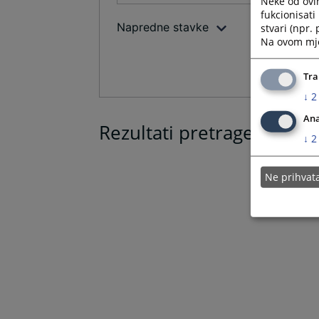
Neke od ovi
fukcionisat
Napredne stavke
stvari (npr.
Na ovom mjes
Tra
↓
2
Ana
Rezultati pretrage
↓
2
Ne prihva