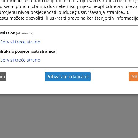
h informacija su nam neophodne i bez njih web stranica ne bi mog
Navigate
Navigat
i u svom punom obimu, dok neke nisu prijeko neophodne a služe z
forward
forward
 procjenu nivoa posjećenosti, budućeg usavršavanja stranice...).
to
to
tu možete dozvoliti ili uskratiti pravo na korištenje tih informacija
interact
interact
with
with
Pretraži
nslation
the
the
(obavezna)
calendar
calenda
Servisi treće strane
and
and
select
select
litika o posjećenosti stranica
a
a
Servisi treće strane
date.
date.
Press
Press
Nije pronađena nijedna vijest.
the
the
tam
Prihvatam odabrane
Pri
question
questio
0 - 0 / 0
1
mark
mark
key
key
to
to
get
get
the
the
keyboard
keyboar
shortcuts
shortcu
for
for
changing
changin