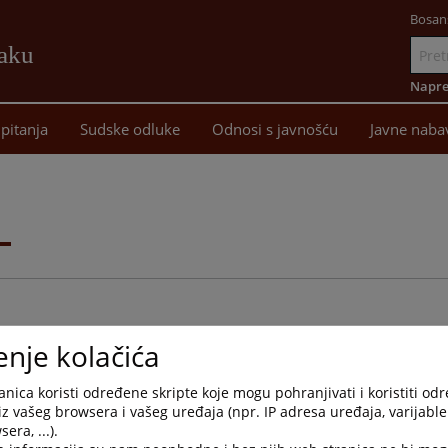
Bosan
žaku
Idi
na
Napre
sadržaj
pitanja
Sudske odluke
Odnosi s javnošću
Javne naba
i
enje kolačića
nica koristi određene skripte koje mogu pohranjivati i koristiti od
Arhivirana
Datum od
Datum d
iz vašeg browsera i vašeg uređaja (npr. IP adresa uređaja, varijable 
era, ...).
Ne