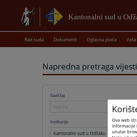
Kantonalni sud u Od
Rad suda
Dokumenti
Oglasna ploča
Vaša 
Napredna pretraga vijest
Sadržaj
Korišt
Ova web stra
Institucija
informacije 
unutar brows
Kantonalni sud u Odžaku