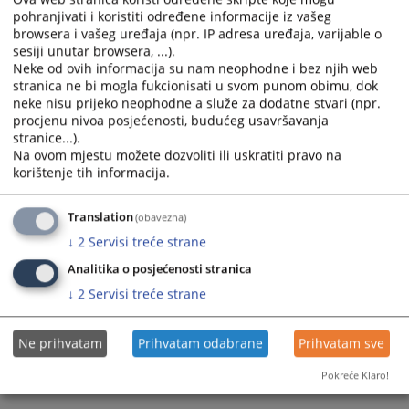
pohranjivati i koristiti određene informacije iz vašeg
calendar
calendar
browsera i vašeg uređaja (npr. IP adresa uređaja, varijable o
and
and
sesiji unutar browsera, ...).
select
select
Neke od ovih informacija su nam neophodne i bez njih web
a
a
stranica ne bi mogla fukcionisati u svom punom obimu, dok
date.
date.
neke nisu prijeko neophodne a služe za dodatne stvari (npr.
Press
Press
procjenu nivoa posjećenosti, budućeg usavršavanja
the
the
stranice...).
Na ovom mjestu možete dozvoliti ili uskratiti pravo na
question
question
korištenje tih informacija.
mark
mark
key
key
to
to
Translation
(obavezna)
get
get
↓
2
Servisi treće strane
the
the
Analitika o posjećenosti stranica
keyboard
keyboard
↓
2
Servisi treće strane
shortcuts
shortcuts
for
for
changing
changing
Ne prihvatam
Prihvatam odabrane
Prihvatam sve
dates.
dates.
Pokreće Klaro!