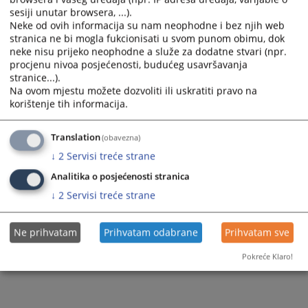
sesiji unutar browsera, ...).
Neke od ovih informacija su nam neophodne i bez njih web
stranica ne bi mogla fukcionisati u svom punom obimu, dok
neke nisu prijeko neophodne a služe za dodatne stvari (npr.
procjenu nivoa posjećenosti, budućeg usavršavanja
stranice...).
Na ovom mjestu možete dozvoliti ili uskratiti pravo na
korištenje tih informacija.
Translation
(obavezna)
↓
2
Servisi treće strane
Analitika o posjećenosti stranica
↓
2
Servisi treće strane
Ne prihvatam
Prihvatam odabrane
Prihvatam sve
Pokreće Klaro!