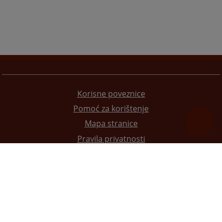
Korisne poveznice
Pomoć za korištenje
Mapa stranice
Pravila privatnosti
Redizajn web stranice je finansirala Evropska unija. Za njen sadržaj isključivo je odgovorno
Visoko sudsko i tužilačko vijeće BiH i ona ne odražava nužno stavove Evropske unije.