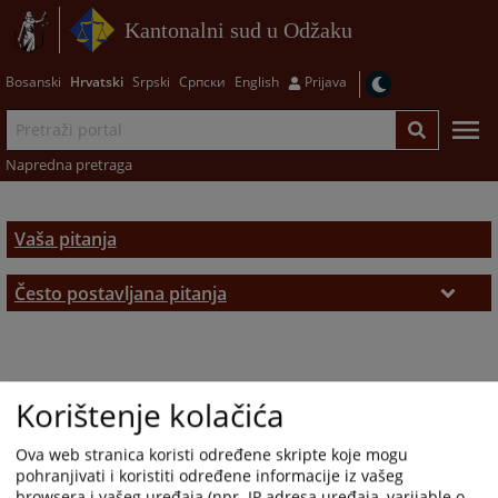
Kantonalni sud u Odžaku
Bosanski
Hrvatski
Srpski
Српски
English
Prijava
Napredna pretraga
Vaša pitanja
Često postavljana pitanja
Često postavljana pitanja
Korištenje kolačića
Ova web stranica koristi određene skripte koje mogu
pohranjivati i koristiti određene informacije iz vašeg
browsera i vašeg uređaja (npr. IP adresa uređaja, varijable o