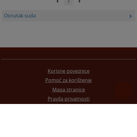
1
Osnutak suda
Korisne poveznice
Pomoć za korištenje
Mapa stranice
Pravila privatnosti
Redizajn web stranice je finansirala Evropska unija. Za njen sadržaj isključivo je odgovorno
Visoko sudsko i tužilačko vijeće BiH i ona ne odražava nužno stavove Evropske unije.