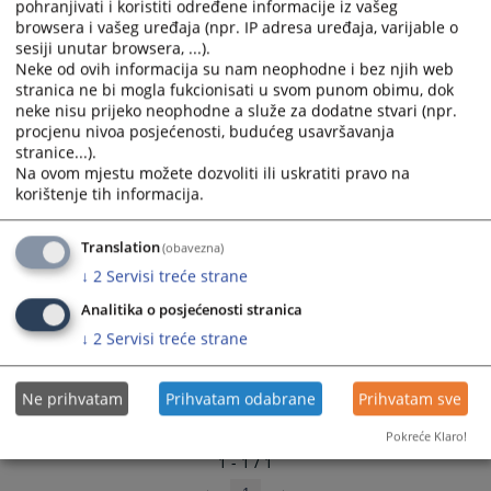
novine Županije posavske br. 1/97˝), za područje Županije
pohranjivati i koristiti određene informacije iz vašeg
and
and
posavske
browsera i vašeg uređaja (npr. IP adresa uređaja, varijable o
select
select
sesiji unutar browsera, ...).
a
a
Neke od ovih informacija su nam neophodne i bez njih web
stranica ne bi mogla fukcionisati u svom punom obimu, dok
date.
date.
neke nisu prijeko neophodne a služe za dodatne stvari (npr.
Press
Press
procjenu nivoa posjećenosti, budućeg usavršavanja
the
the
stranice...).
question
question
Na ovom mjestu možete dozvoliti ili uskratiti pravo na
mark
mark
korištenje tih informacija.
key
key
to
to
Translation
(obavezna)
get
get
↓
2
Servisi treće strane
the
the
keyboard
keyboard
Analitika o posjećenosti stranica
shortcuts
shortcuts
↓
2
Servisi treće strane
for
for
changing
changing
Ne prihvatam
Prihvatam odabrane
Prihvatam sve
dates.
dates.
Pokreće Klaro!
1 - 1 / 1