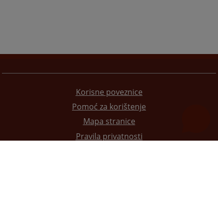
Korisne poveznice
Pomoć za korištenje
Mapa stranice
Pravila privatnosti
Redizajn web stranice je finansirala Evropska unija. Za njen sadržaj isključivo je odgovorno
Visoko sudsko i tužilačko vijeće BiH i ona ne odražava nužno stavove Evropske unije.