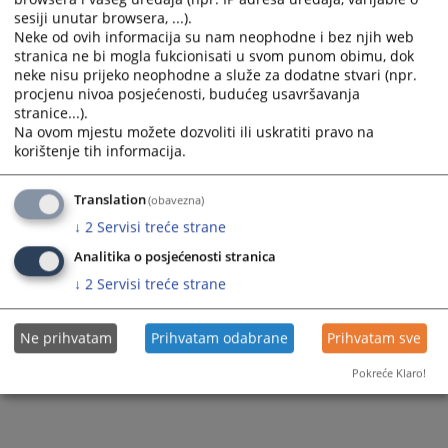
sesiji unutar browsera, ...).
Ostale publikacije
Neke od ovih informacija su nam neophodne i bez njih web
stranica ne bi mogla fukcionisati u svom punom obimu, dok
neke nisu prijeko neophodne a služe za dodatne stvari (npr.
procjenu nivoa posjećenosti, budućeg usavršavanja
stranice...).
Na ovom mjestu možete dozvoliti ili uskratiti pravo na
korištenje tih informacija.
Translation
(obavezna)
↓
2
Servisi treće strane
Analitika o posjećenosti stranica
↓
2
Servisi treće strane
Ne prihvatam
Prihvatam odabrane
Prihvatam sve
Pokreće Klaro!