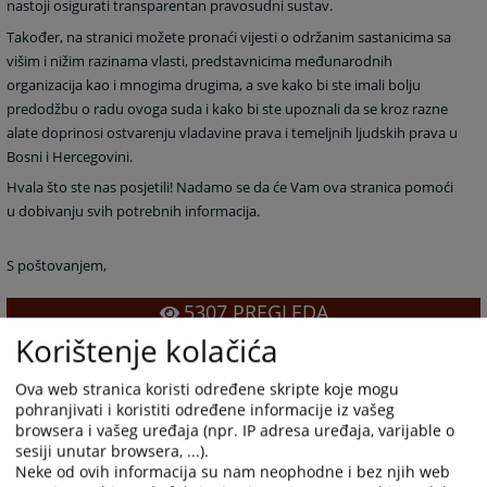
nastoji osigurati transparentan pravosudni sustav.
Također, na stranici možete pronaći vijesti o održanim sastanicima sa
višim i nižim razinama vlasti, predstavnicima međunarodnih
organizacija kao i mnogima drugima, a sve kako bi ste imali bolju
predodžbu o radu ovoga suda i kako bi ste upoznali da se kroz razne
alate doprinosi ostvarenju vladavine prava i temeljnih ljudskih prava u
Bosni i Hercegovini.
Hvala što ste nas posjetili! Nadamo se da će Vam ova stranica pomoći
u dobivanju svih potrebnih informacija.
S poštovanjem,
5307
PREGLEDA
Korištenje kolačića
Ova web stranica koristi određene skripte koje mogu
pohranjivati i koristiti određene informacije iz vašeg
browsera i vašeg uređaja (npr. IP adresa uređaja, varijable o
sesiji unutar browsera, ...).
Neke od ovih informacija su nam neophodne i bez njih web