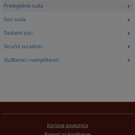
Predsjednik suda
Suci suda
Dodatni suci
Stručni suradnici
Službenici i namještenici
Korisne poveznice
Pomoć za korištenje