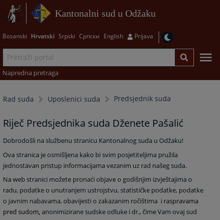
Kantonalni sud u Odžaku
Bosanski
Hrvatski
Srpski
Српски
English
Prijava
Napredna pretraga
Predsjednik suda
Rad suda
Uposlenici suda
Riječ Predsjednika suda Dženete Pašalić
Dobrodošli na službenu stranicu Kantonalnog suda u Odžaku!
Ova stranica je osmišljena kako bi svim posjetiteljima pružila
jednostavan pristup informacijama vezanim uz rad našeg suda.
Na web stranici možete pronaći objave o godišnjim izvještajima o
radu, podatke o unutranjem ustrojstvu, statističke podatke, podatke
o javnim nabavama, obavijesti o zakazanim ročištima
i raspravama
pred sudom
anonimizirane sudske odluke i dr.
, čime Vam ovaj sud
,