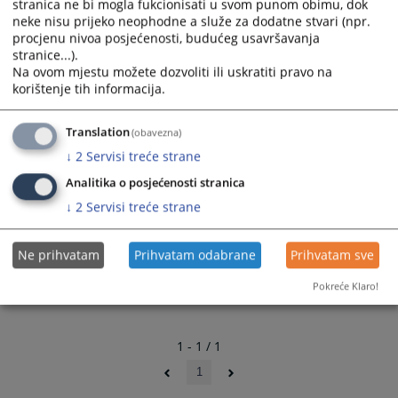
stranica ne bi mogla fukcionisati u svom punom obimu, dok
neke nisu prijeko neophodne a služe za dodatne stvari (npr.
procjenu nivoa posjećenosti, budućeg usavršavanja
stranice...).
Na ovom mjestu možete dozvoliti ili uskratiti pravo na
korištenje tih informacija.
Translation
(obavezna)
↓
2
Servisi treće strane
Analitika o posjećenosti stranica
↓
2
Servisi treće strane
Ne prihvatam
Prihvatam odabrane
Prihvatam sve
Pokreće Klaro!
1 - 1 / 1
1