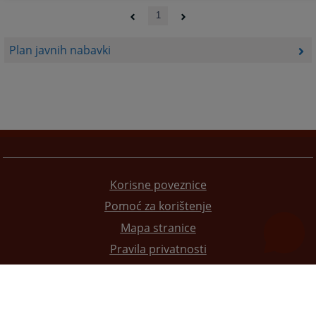
1
Plan javnih nabavki
Korisne poveznice
Pomoć za korištenje
Mapa stranice
Pravila privatnosti