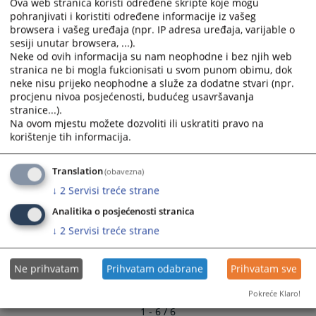
Ova web stranica koristi određene skripte koje mogu
Plan nabavki za 2025. godinu
and
and
pohranjivati i koristiti određene informacije iz vašeg
03.02.2025.
select
select
browsera i vašeg uređaja (npr. IP adresa uređaja, varijable o
a
a
sesiji unutar browsera, ...).
Plan nabavki za 2022. godinu
Neke od ovih informacija su nam neophodne i bez njih web
date.
date.
stranica ne bi mogla fukcionisati u svom punom obimu, dok
05.05.2022.
Press
Press
neke nisu prijeko neophodne a služe za dodatne stvari (npr.
the
the
procjenu nivoa posjećenosti, budućeg usavršavanja
Plan nabavki za 2018.god
question
question
stranice...).
16.04.2019.
mark
mark
Na ovom mjestu možete dozvoliti ili uskratiti pravo na
key
key
korištenje tih informacija.
Plan nabavki za 2019.god
to
to
16.04.2019.
get
get
Translation
(obavezna)
the
the
↓
2
Servisi treće strane
keyboard
keyboard
Analitika o posjećenosti stranica
shortcuts
shortcuts
for
for
↓
2
Servisi treće strane
changing
changing
dates.
dates.
Ne prihvatam
Prihvatam odabrane
Prihvatam sve
Pokreće Klaro!
1 - 6 / 6