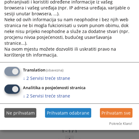
pohranjivati i koristiti određene informacije iz vašeg
select
select
browsera i vašeg uređaja (npr. IP adresa uređaja, varijable o
a
a
sesiji unutar browsera, ...).
date.
date.
Neke od ovih informacija su nam neophodne i bez njih web
stranica ne bi mogla fukcionisati u svom punom obimu, dok
Press
Press
neke nisu prijeko neophodne a služe za dodatne stvari (npr.
the
the
procjenu nivoa posjećenosti, budućeg usavršavanja
question
question
stranice...).
mark
mark
Na ovom mjestu možete dozvoliti ili uskratiti pravo na
key
key
korištenje tih informacija.
to
to
get
get
Translation
(obavezna)
the
the
↓
2
Servisi treće strane
keyboard
keyboard
shortcuts
shortcuts
Analitika o posjećenosti stranica
for
for
↓
2
Servisi treće strane
changing
changing
dates.
dates.
Ne prihvatam
Prihvatam odabrane
Prihvatam sve
Pokreće Klaro!
1 - 1 / 1