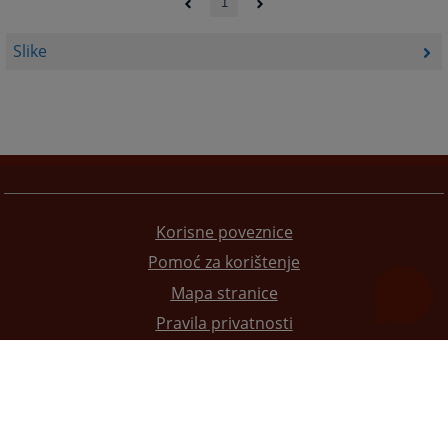
1
Slike
Korisne poveznice
Pomoć za korištenje
Mapa stranice
Pravila privatnosti
Redizajn web stranice je finansirala Evropska unija. Za njen sadržaj isključivo je odgovorno
Visoko sudsko i tužilačko vijeće BiH i ona ne odražava nužno stavove Evropske unije.