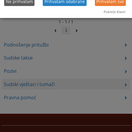
Ne prihvatam
Prihvatam odabrane
Prihvatam sve
Pokreće Klaro!
1 - 1 / 1
1
Podnošenje pritužbi
Sudske takse
Pozivi
Sudski vještaci i tumači
Pravna pomoć