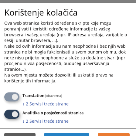
and
and
Korištenje kolačića
select
select
a
a
Ova web stranica koristi određene skripte koje mogu
date.
date.
pohranjivati i koristiti određene informacije iz vašeg
Press
Press
browsera i vašeg uređaja (npr. IP adresa uređaja, varijable o
the
the
sesiji unutar browsera, ...).
question
question
Neke od ovih informacija su nam neophodne i bez njih web
mark
mark
stranica ne bi mogla fukcionisati u svom punom obimu, dok
neke nisu prijeko neophodne a služe za dodatne stvari (npr.
key
key
procjenu nivoa posjećenosti, budućeg usavršavanja
to
to
stranice...).
get
get
Na ovom mjestu možete dozvoliti ili uskratiti pravo na
the
the
korištenje tih informacija.
keyboard
keyboard
shortcuts
shortcuts
Translation
(obavezna)
for
for
↓
2
Servisi treće strane
changing
changing
dates.
dates.
Analitika o posjećenosti stranica
↓
2
Servisi treće strane