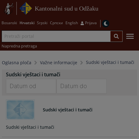
Kantonalni sud u Odžaku
Bosanski
Hrvatski
Srpski
Српски
English
Prijava
Napredna pretraga
Sudski vještaci i tumači
Oglasna ploča
Važne informacije
Sudski vještaci i tumači
Navigate
Navigate
forward
forward
Sudski vještaci i tumači
to
to
interact
interact
with
with
the
the
calendar
calendar