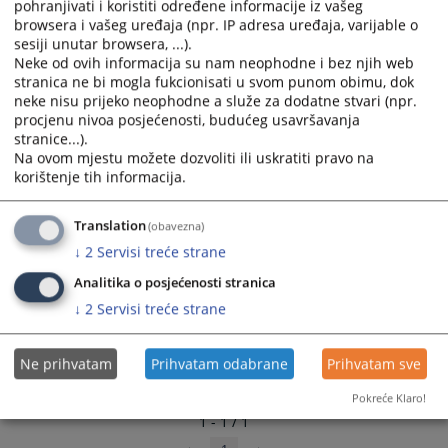
pohranjivati i koristiti određene informacije iz vašeg
and
and
browsera i vašeg uređaja (npr. IP adresa uređaja, varijable o
select
select
sesiji unutar browsera, ...).
a
a
Neke od ovih informacija su nam neophodne i bez njih web
stranica ne bi mogla fukcionisati u svom punom obimu, dok
date.
date.
neke nisu prijeko neophodne a služe za dodatne stvari (npr.
Press
Press
procjenu nivoa posjećenosti, budućeg usavršavanja
the
the
stranice...).
question
question
Na ovom mjestu možete dozvoliti ili uskratiti pravo na
mark
mark
korištenje tih informacija.
key
key
to
to
Translation
(obavezna)
get
get
↓
2
Servisi treće strane
the
the
keyboard
keyboard
Analitika o posjećenosti stranica
shortcuts
shortcuts
↓
2
Servisi treće strane
for
for
changing
changing
Ne prihvatam
Prihvatam odabrane
Prihvatam sve
dates.
dates.
Pokreće Klaro!
1 - 1 / 1