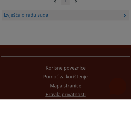
1
Izvješća o radu suda
Korisne poveznice
Pomoć za korištenje
Mapa stranice
Pravila privatnosti
Redizajn web stranice je finansirala Evropska unija. Za njen sadržaj isključivo je odgovorno
Visoko sudsko i tužilačko vijeće BiH i ona ne odražava nužno stavove Evropske unije.