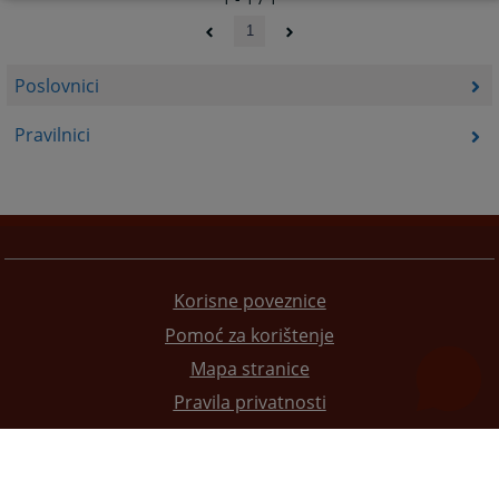
1
Poslovnici
Pravilnici
Korisne poveznice
Pomoć za korištenje
Mapa stranice
Pravila privatnosti