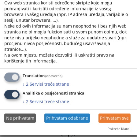
Ova web stranica koristi određene skripte koje mogu
select
select
pohranjivati i koristiti određene informacije iz vašeg
a
a
browsera i vašeg uređaja (npr. IP adresa uređaja, varijable o
date.
date.
sesiji unutar browsera, ...).
Press
Press
Neke od ovih informacija su nam neophodne i bez njih web
stranica ne bi mogla fukcionisati u svom punom obimu, dok
the
the
neke nisu prijeko neophodne a služe za dodatne stvari (npr.
question
question
procjenu nivoa posjećenosti, budućeg usavršavanja
mark
mark
stranice...).
key
key
Na ovom mjestu možete dozvoliti ili uskratiti pravo na
to
to
korištenje tih informacija.
get
get
the
the
Translation
(obavezna)
keyboard
keyboard
↓
2
Servisi treće strane
shortcuts
shortcuts
for
for
Analitika o posjećenosti stranica
changing
changing
↓
2
Servisi treće strane
dates.
dates.
Ne prihvatam
Prihvatam odabrane
Prihvatam sve
Pokreće Klaro!
1 - 1 / 1