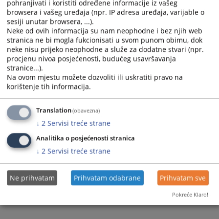
pohranjivati i koristiti određene informacije iz vašeg
select
select
browsera i vašeg uređaja (npr. IP adresa uređaja, varijable o
a
a
sesiji unutar browsera, ...).
date.
date.
Neke od ovih informacija su nam neophodne i bez njih web
stranica ne bi mogla fukcionisati u svom punom obimu, dok
Press
Press
neke nisu prijeko neophodne a služe za dodatne stvari (npr.
the
the
procjenu nivoa posjećenosti, budućeg usavršavanja
question
question
stranice...).
Trenutno nema vijesti
mark
mark
Na ovom mjestu možete dozvoliti ili uskratiti pravo na
key
key
korištenje tih informacija.
to
to
get
get
Translation
(obavezna)
the
the
↓
2
Servisi treće strane
keyboard
keyboard
shortcuts
shortcuts
Analitika o posjećenosti stranica
for
for
↓
2
Servisi treće strane
changing
changing
dates.
dates.
Ne prihvatam
Prihvatam odabrane
Prihvatam sve
Pokreće Klaro!