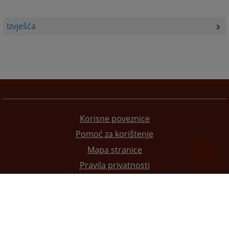
Izvješća
Korisne poveznice
Pomoć za korištenje
Mapa stranice
Pravila privatnosti
Redizajn web stranice je finansirala Evropska unija. Za njen sadržaj isključivo je odgovorno
Visoko sudsko i tužilačko vijeće BiH i ona ne odražava nužno stavove Evropske unije.