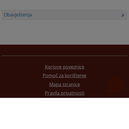
Obavještenja
Korisne poveznice
Pomoć za korištenje
Mapa stranice
Pravila privatnosti
Redizajn web stranice je finansirala Evropska unija. Za njen sadržaj isključivo je odgovorno
Visoko sudsko i tužilačko vijeće BiH i ona ne odražava nužno stavove Evropske unije.