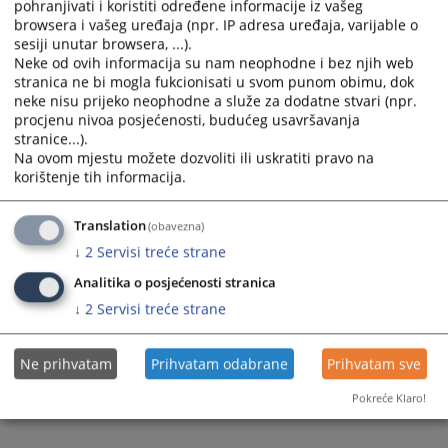
pohranjivati i koristiti određene informacije iz vašeg
and
and
browsera i vašeg uređaja (npr. IP adresa uređaja, varijable o
select
select
sesiji unutar browsera, ...).
a
a
Neke od ovih informacija su nam neophodne i bez njih web
stranica ne bi mogla fukcionisati u svom punom obimu, dok
date.
date.
neke nisu prijeko neophodne a služe za dodatne stvari (npr.
Press
Press
procjenu nivoa posjećenosti, budućeg usavršavanja
the
the
stranice...).
question
question
Trenutno nema vijesti
Na ovom mjestu možete dozvoliti ili uskratiti pravo na
mark
mark
korištenje tih informacija.
key
key
to
to
Translation
(obavezna)
get
get
↓
2
Servisi treće strane
the
the
keyboard
keyboard
Analitika o posjećenosti stranica
shortcuts
shortcuts
↓
2
Servisi treće strane
for
for
changing
changing
Ne prihvatam
Prihvatam odabrane
Prihvatam sve
dates.
dates.
Pokreće Klaro!