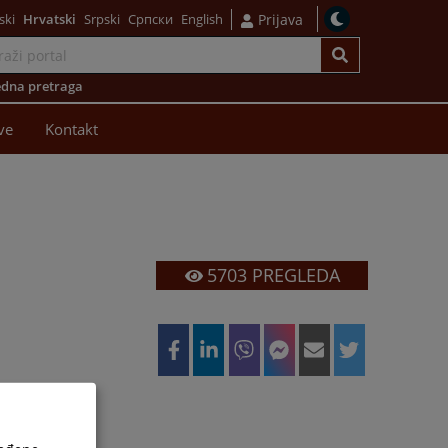
ski
Hrvatski
Srpski
Српски
English
Prijava
dna pretraga
ve
Kontakt
5703
PREGLEDA