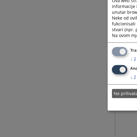
Ova web stra
informacije 
unutar brows
Neke od ovi
fukcionisat
stvari (npr.
Na ovom mjes
Tra
↓
2
Ana
↓
2
Ne prihva