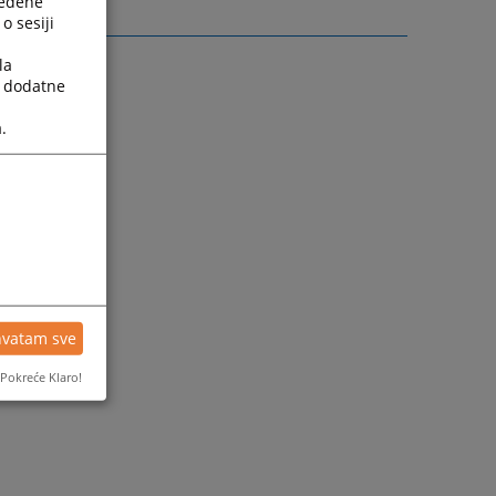
ređene
o sesiji
la
a dodatne
.
hvatam sve
Pokreće Klaro!