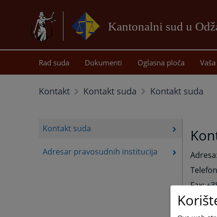
Kantonalni sud u Od
Rad suda
Dokumenti
Oglasna ploča
Vaša 
Kontakt suda
Kontakt
Kontakt suda
Kontakt suda
Kon
Adresar pravosudnih institucija
Adresa:
Telefon
Fax: +3
Korišt
Predsje
e-mail: