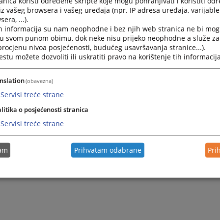
nica koristi određene skripte koje mogu pohranjivati i koristiti od
iz vašeg browsera i vašeg uređaja (npr. IP adresa uređaja, varijable 
era, ...).
h informacija su nam neophodne i bez njih web stranica ne bi mog
i u svom punom obimu, dok neke nisu prijeko neophodne a služe z
 procjenu nivoa posjećenosti, budućeg usavršavanja stranice...).
tu možete dozvoliti ili uskratiti pravo na korištenje tih informacija
nslation
(obavezna)
Servisi treće strane
litika o posjećenosti stranica
Servisi treće strane
tam
Prihvatam odabrane
Pri