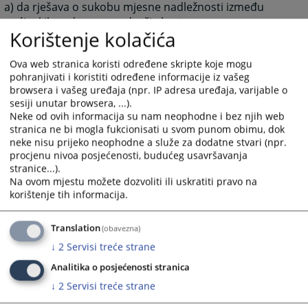
a) da rješava o sukobu mjesne nadležnosti između
općinskih sudova sa područja kantona;
Korištenje kolačića
b) da odlučuje o prijenosu mjesne nadležnosti sa
jednog općinskog suda na drugi općinski sud na
Ova web stranica koristi određene skripte koje mogu
području kantona;
pohranjivati i koristiti određene informacije iz vašeg
c) da odlučuje o brisanju osude i prestanku mjera
browsera i vašeg uređaja (npr. IP adresa uređaja, varijable o
sesiji unutar browsera, ...).
sigurnosti i pravnih posljedica osude, na temelju
Neke od ovih informacija su nam neophodne i bez njih web
sudske odluke;
stranica ne bi mogla fukcionisati u svom punom obimu, dok
d) da postupa po molbama za pomilovanje, sukladno
neke nisu prijeko neophodne a služe za dodatne stvari (npr.
Zakonu;
procjenu nivoa posjećenosti, budućeg usavršavanja
stranice...).
e) da rješava o priznavanju odluka stranih sudova,
Na ovom mjestu možete dozvoliti ili uskratiti pravo na
stranih trgovačkih sudova i stranih arbitraža;
korištenje tih informacija.
f) da pruža međunarodnu pravnu pomoć u kaznenim
predmetima i
Translation
(obavezna)
g) da obavlja druge poslove propisane Zakonom.
↓
2
Servisi treće strane
Analitika o posjećenosti stranica
Nadležnost, unutarnje uređenje i rad suda regulirani
↓
2
Servisi treće strane
su Zakonom o sudovima FBiH (˝Službeni glasnik FBiH