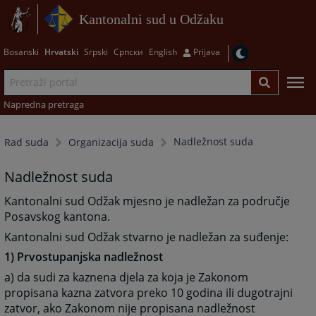
Kantonalni sud u Odžaku
Bosanski
Hrvatski
Srpski
Српски
English
Prijava
Napredna pretraga
Nadležnost suda
Rad suda
Organizacija suda
Nadležnost suda
Kantonalni sud Odžak mjesno je nadležan za područje
Posavskog kantona.
Kantonalni sud Odžak stvarno je nadležan za suđenje:
1) Prvostupanjska nadležnost
a) da sudi za kaznena djela za koja je Zakonom
propisana kazna zatvora preko 10 godina ili dugotrajni
zatvor, ako Zakonom nije propisana nadležnost