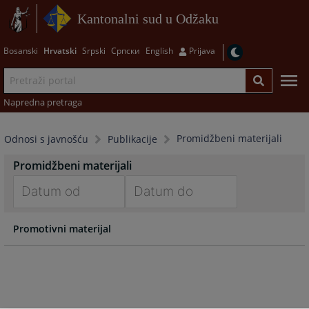
Kantonalni sud u Odžaku
Bosanski
Hrvatski
Srpski
Српски
English
Prijava
Napredna pretraga
Promidžbeni materijali
Odnosi s javnošću
Publikacije
Promidžbeni materijali
Navigate
Navigate
Promotivni materijal
forward
forward
to
to
interact
interact
with
with
the
the
calendar
calendar