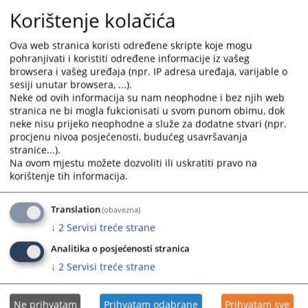
and
and
Korištenje kolačića
select
select
a
a
Ova web stranica koristi određene skripte koje mogu
date.
date.
pohranjivati i koristiti određene informacije iz vašeg
browsera i vašeg uređaja (npr. IP adresa uređaja, varijable o
Press
Press
sesiji unutar browsera, ...).
the
the
Neke od ovih informacija su nam neophodne i bez njih web
question
question
stranica ne bi mogla fukcionisati u svom punom obimu, dok
mark
mark
neke nisu prijeko neophodne a služe za dodatne stvari (npr.
key
key
procjenu nivoa posjećenosti, budućeg usavršavanja
to
to
stranice...).
get
get
Na ovom mjestu možete dozvoliti ili uskratiti pravo na
korištenje tih informacija.
the
the
keyboard
keyboard
shortcuts
shortcuts
Translation
(obavezna)
for
for
↓
2
Servisi treće strane
changing
changing
Analitika o posjećenosti stranica
dates.
dates.
↓
2
Servisi treće strane
Ne prihvatam
Prihvatam odabrane
Prihvatam sve