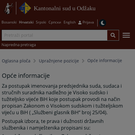
Kantonalni sud u Odžaku
Bosanski
Hrvatski
Srpski
Српски
English
Prijava
Napredna pretraga
Opće informacije
Oglasna ploča
Upražnjene pozicije
Opće informacije
Za postupak imenovanja predsjednika suda, sudaca i
stručnih suradnika nadležno je Visoko sudsko i
tužiteljsko vijeće BiH koje postupak provodi na način
propisan Zakonom o Visokom sudskom i tužiteljskom
vijeću u BiH ( „Službeni glasnik BiH“ broj 25/04).
Postupak izbora, te prava i dužnosti državnih
službenika i namještenika propisani su: