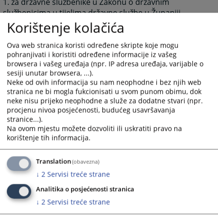
1. za državne službenike u Zakonu o državnim
službenicima u tijelima državne službe u Županiji
Posavskoj („Narodne novine Županije Posavske“ broj
Korištenje kolačića
7/10) kao i u podzakonskim propisima donesenim na
temelju ovog zakona,
Ova web stranica koristi određene skripte koje mogu
pohranjivati i koristiti određene informacije iz vašeg
2. za namještenike u Zakonu o namještenicima u
browsera i vašeg uređaja (npr. IP adresa uređaja, varijable o
tijelima državne službe u Županiji Posavskoj („Narodne
sesiji unutar browsera, ...).
novine Županije Posavske“ broj 7/10) kao i u
Neke od ovih informacija su nam neophodne i bez njih web
podzakonskim propisima donesenim na temelju ovog
stranica ne bi mogla fukcionisati u svom punom obimu, dok
neke nisu prijeko neophodne a služe za dodatne stvari (npr.
zakona.
procjenu nivoa posjećenosti, budućeg usavršavanja
stranice...).
2937
PREGLEDA
Na ovom mjestu možete dozvoliti ili uskratiti pravo na
korištenje tih informacija.
Translation
(obavezna)
↓
2
Servisi treće strane
Analitika o posjećenosti stranica
↓
2
Servisi treće strane