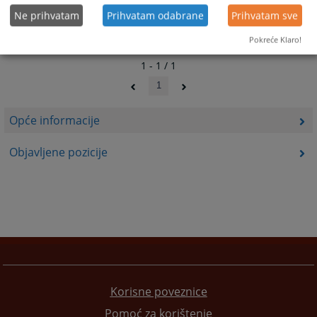
Ne prihvatam
Prihvatam odabrane
Prihvatam sve
Pokreće Klaro!
1 - 1 / 1
1
Opće informacije
Objavljene pozicije
Korisne poveznice
Pomoć za korištenje