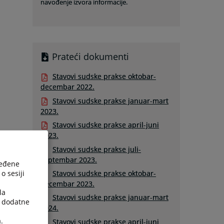
navođenje izvora informacije.
Prateći dokumenti
Stavovi sudske prakse oktobar-
decembar 2022.
Stavovi sudske prakse januar-mart
2023.
Stavovi sudske prakse april-juni
2023.
Stavovi sudske prakse juli-
septembar 2023.
ređene
o sesiji
Stavovi sudske prakse oktobar-
decembar 2023.
la
Stavovi sudske prakse januar-mart
a dodatne
2024.
.
Stavovi sudske prakse april-juni