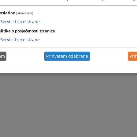
nslation
(obavezna)
Servisi treće strane
litika o posjećenosti stranica
Servisi treće strane
tam
Prihvatam odabrane
Pri