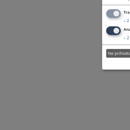
Tra
↓
2
Ana
↓
2
Ne prihva