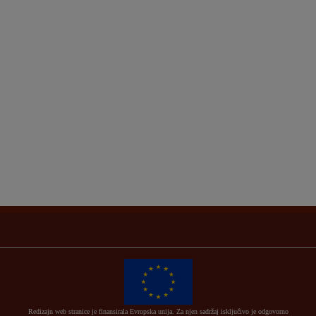
Redizajn web stranice je finansirala Evropska unija. Za njen sadržaj isključivo je odgovorno