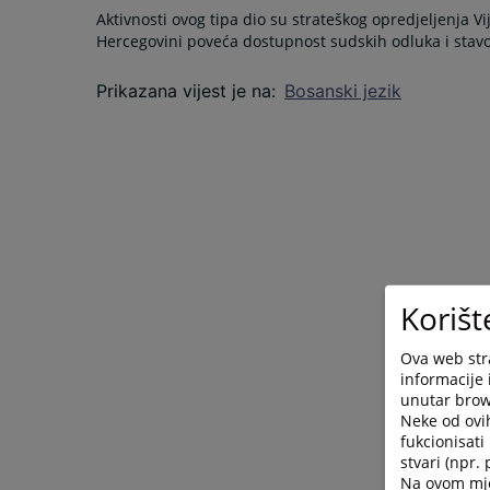
Aktivnosti ovog tipa dio su strateškog opredjeljenja V
Hercegovini poveća dostupnost sudskih odluka i stav
Prikazana vijest je na
:
Bosanski jezik
Korišt
Ova web stra
informacije 
unutar brows
Neke od ovi
fukcionisat
stvari (npr.
Na ovom mjes