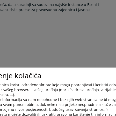
ijeća, da u saradnji sa sudovima najviše instance u Bosni i
ova sudske prakse za pravosudnu zajednicu i javnost.
enje kolačića
nica koristi određene skripte koje mogu pohranjivati i koristiti od
iz vašeg browsera i vašeg uređaja (npr. IP adresa uređaja, varijable 
era, ...).
h informacija su nam neophodne i bez njih web stranica ne bi mog
i u svom punom obimu, dok neke nisu prijeko neophodne a služe z
 procjenu nivoa posjećenosti, budućeg usavršavanja stranice...).
tu možete dozvoliti ili uskratiti pravo na korištenje tih informacija