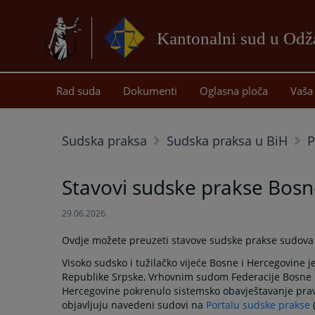
Kantonalni sud u Od
Rad suda
Dokumenti
Oglasna ploča
Vaša 
Sudska praksa
Sudska praksa u BiH
P
Stavovi sudske prakse Bosn
29.06.2026.
Ovdje možete preuzeti stavove sudske prakse sudova 
Visoko sudsko i tužilačko vijeće Bosne i Hercegovine
Republike Srpske, Vrhovnim sudom Federacije Bosne i
Hercegovine pokrenulo sistemsko obavještavanje prav
objavljuju navedeni sudovi na
Portalu sudske prakse