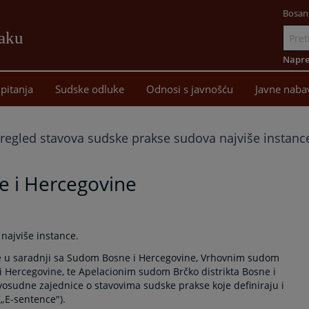
Bosan
žaku
Idi
na
Napre
sadržaj
pitanja
Sudske odluke
Odnosi s javnošću
Javne naba
regled stavova sudske prakse sudova najviše instanc
e i Hercegovine
najviše instance.
 je u saradnji sa Sudom Bosne i Hercegovine, Vrhovnim sudom
 Hercegovine, te Apelacionim sudom Brčko distrikta Bosne i
osudne zajednice o stavovima sudske prakse koje definiraju i
(„E-sentence").