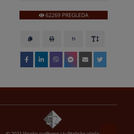
62269
PREGLEDA
© 2021
Visoko sudbeno i tužiteljsko vijeće