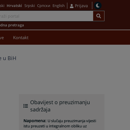
ski
Hrvatski
Srpski
Српски
English
Prijava
dna pretraga
ve
Kontakt
e u BiH
Obavijest o preuzimanju
sadržaja
Napomena
:
U slučaju preuzimanja vijesti
istu preuzeti u integralnom obliku uz