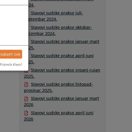
2024.
Stavovi sudske prakse juli-
septembar 2024.
Stavovi sudske prakse oktobar-
decembar 2024.
Stavovi sudske prakse januar-mart
2025.
hvatam sve
Stavovi sudske prakse april-juni
2025.
Pokreće Klaro!
Stavovi sudske prakse srpanj-rujan
2025.
Stavovi sudske prakse listopad-
prosinac 2025.
Stavovi sudske prakse januar mart
2026
Stavovi sudske prakse april juni
2026