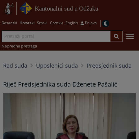
Kantonalni sud u Odžaku
Bosanski
Hrvatski
Srpski
Српски
English
Prijava
Napredna pretraga
Rad suda
Uposlenici suda
Predsjednik suda
Riječ Predsjednika suda Dženete Pašalić