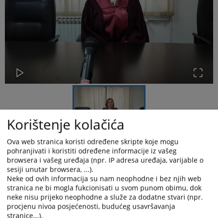
Korištenje kolačića
Ova web stranica koristi određene skripte koje mogu
pohranjivati i koristiti određene informacije iz vašeg
Dobrodošli na službenu stranicu Kantonalnog suda u Odžaku!
browsera i vašeg uređaja (npr. IP adresa uređaja, varijable o
sesiji unutar browsera, ...).
Ova stranica je osmišljena kako bi svim posjetiteljima pružila jednostavan pristup
Neke od ovih informacija su nam neophodne i bez njih web
informacijama vezanim uz rad našeg suda.
stranica ne bi mogla fukcionisati u svom punom obimu, dok
neke nisu prijeko neophodne a služe za dodatne stvari (npr.
Na web stranici možete pronaći objave o godišnjim izvještajima o radu, podatke o
procjenu nivoa posjećenosti, budućeg usavršavanja
unutranjem ustrojstvu, statističke podatke, podatke o javnim nabavama,
stranice...).