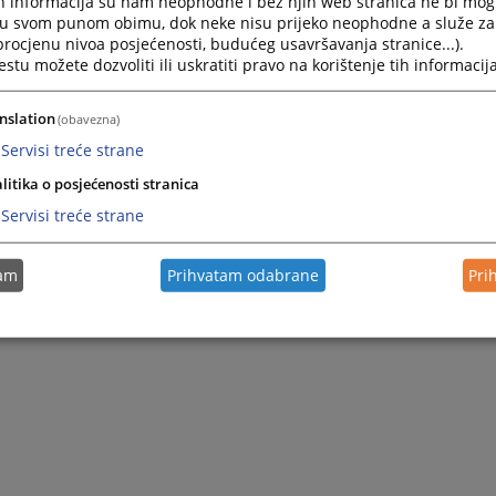
h informacija su nam neophodne i bez njih web stranica ne bi mog
e u Janji, opština Bijeljina. Pravni fakultet u Sarajevu završio j
i u svom punom obimu, dok neke nisu prijeko neophodne a služe z
3.1984. godine u Sarajevu.
 procjenu nivoa posjećenosti, budućeg usavršavanja stranice...).
tu možete dozvoliti ili uskratiti pravo na korištenje tih informacija
okružni javni tužilac u Okružnom javnom tužilaštvu u Bijeljini. Dan
nog okružnog javnog tužioca. Funkciju vršioca dužnosti glavno
nslation
(obavezna)
9.01.2021. godine do 31.08.2021. godine, nakon čega je nastavi
tužioca sve do 15.03.2023. godine, kada je otišao u penziju.
Servisi treće strane
litika o posjećenosti stranica
Servisi treće strane
tam
Prihvatam odabrane
Pri