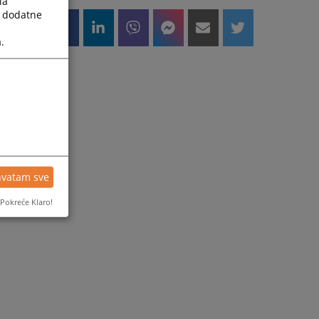
la
e
a dodatne
.
a
g
o
hvatam sve
Pokreće Klaro!