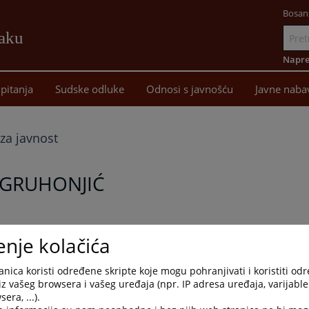
Bosan
žaku
Idi
na
Napre
sadržaj
pitanja
Sudske odluke
Odnosi s javnošću
Javne naba
za javnost
GRUHONJIĆ
a je dana 27.04.2026. godine preminuo Muhamed Gruhonjić, bivš
enje kolačića
og tužilaštva u Bijeljini koji je bio u penziji.
nica koristi određene skripte koje mogu pohranjivati i koristiti od
ić, kao i svim kolegama i prijateljima uvaženog tužioca, prv
iz vašeg browsera i vašeg uređaja (npr. IP adresa uređaja, varijable 
g javnog tužilaštva u Bijeljini Sabina Husejnagić zajedno s
era, ...).