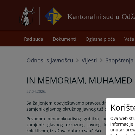
Kantonalni sud u Od
Rad suda
Dokumenti
Oglasna ploča
Vaša 
Odnosi s javnošću
Vijesti
Saopštenja 
IN MEMORIAM, MUHAMED 
27.04.2026.
Sa žaljenjem obavještavamo pravosudnu zajednicu d
Korišt
zamjenik glavnog okružnog javnog tužioca Okružnog javn
Ova web stra
Povodom nenadoknadivog gubitka, porodici Gruhonj
informacije 
zamjenik glavnog okružnog javnog tužioca Okružno
unutar brows
kolektivom, izražava duboko saučešće.