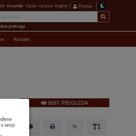
ski
Hrvatski
Srpski
Српски
English
Prijava
dna pretraga
ve
Kontakt
9681
PREGLEDA
i
ređene
i
o sesiji
a