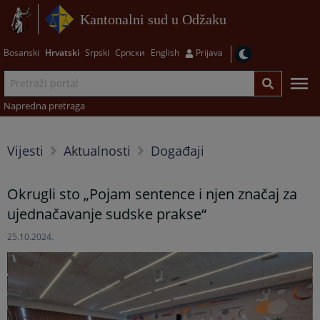
Kantonalni sud u Odžaku
Bosanski
Hrvatski
Srpski
Српски
English
Prijava
Napredna pretraga
Vijesti
Aktualnosti
Događaji
Okrugli sto „Pojam sentence i njen značaj za
ujednačavanje sudske prakse“
25.10.2024.