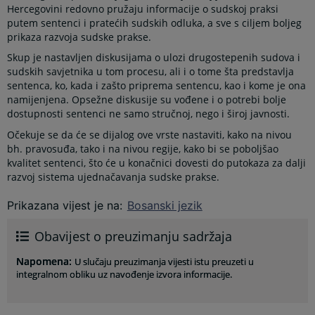
Hercegovini redovno pružaju informacije o sudskoj praksi
putem sentenci i pratećih sudskih odluka, a sve s ciljem boljeg
prikaza razvoja sudske prakse.
Skup je nastavljen diskusijama o ulozi drugostepenih sudova i
sudskih savjetnika u tom procesu, ali i o tome šta predstavlja
sentenca, ko, kada i zašto priprema sentencu, kao i kome je ona
namijenjena. Opsežne diskusije su vođene i o potrebi bolje
dostupnosti sentenci ne samo stručnoj, nego i široj javnosti.
Očekuje se da će se dijalog ove vrste nastaviti, kako na nivou
bh. pravosuđa, tako i na nivou regije, kako bi se poboljšao
kvalitet sentenci, što će u konačnici dovesti do putokaza za dalji
razvoj sistema ujednačavanja sudske prakse.
Prikazana vijest je na
:
Bosanski jezik
Obavijest o preuzimanju sadržaja
Napomena
:
U slučaju preuzimanja vijesti istu preuzeti u
integralnom obliku uz navođenje izvora informacije.