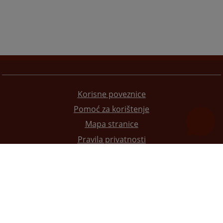
Korisne poveznice
Pomoć za korištenje
Mapa stranice
Pravila privatnosti
Redizajn web stranice je finansirala Evropska unija. Za njen sadržaj isključivo je odgovorno
Visoko sudsko i tužilačko vijeće BiH i ona ne odražava nužno stavove Evropske unije.