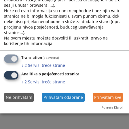
sesiji unutar browsera, ...).
Neke od ovih informacija su nam neophodne i bez njih web
stranica ne bi mogla fukcionisati u svom punom obimu, dok
neke nisu prijeko neophodne a služe za dodatne stvari (npr.
procjenu nivoa posjećenosti, budućeg usavršavanja
stranice...).
Trenutno nema vijesti
Na ovom mjestu možete dozvoliti ili uskratiti pravo na
korištenje tih informacija.
Translation
(obavezna)
↓
2
Servisi treće strane
Analitika o posjećenosti stranica
↓
2
Servisi treće strane
Ne prihvatam
Prihvatam odabrane
Prihvatam sve
Pokreće Klaro!