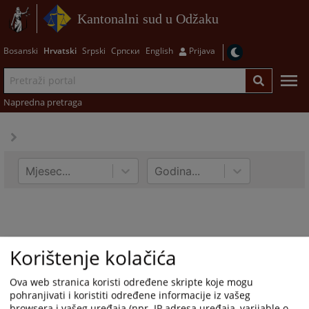
Kantonalni sud u Odžaku
Bosanski
Hrvatski
Srpski
Српски
English
Prijava
Napredna pretraga
Mjesec...
Godina...
Korištenje kolačića
Ova web stranica koristi određene skripte koje mogu
pohranjivati i koristiti određene informacije iz vašeg
browsera i vašeg uređaja (npr. IP adresa uređaja, varijable o