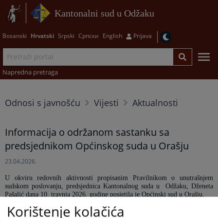
Kantonalni sud u Odžaku
Bosanski
Hrvatski
Srpski
Српски
English
Prijava
Napredna pretraga
Odnosi s javnošću
Vijesti
Aktualnosti
Informacija o održanom sastanku sa
predsjednikom Općinskog suda u Orašju
23.04.2026.
U okviru redovnih aktivnosti propisanim Pravilnikom o unutrašnjem
sudskom poslovanju, predsjednica Kantonalnog suda u
Odžaku, Dženeta
Pašalić dana 10. travnja 2026. godine posjetila je Općinski sud u Orašju.
Korištenje kolačića
Na radnom sastanku sa predsjednikom Općinskog suda u Orašju razmatran
je rad suda u I kvartalu 2026. godine, sa posebnim naglaskom na