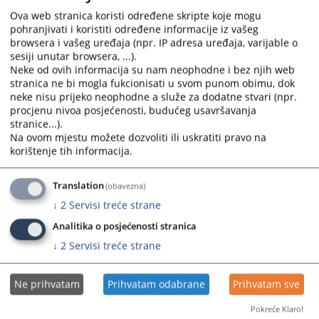
realizaciju plana rješavanja predmeta za 2026. godinu zaključno sa
Ova web stranica koristi određene skripte koje mogu
31.03.2026. godine, te rad suda na predmetima organiziranog kriminala i
pohranjivati i koristiti određene informacije iz vašeg
koruptivnih djela, pritvorskim predmetima i nadzorom pritvora, podacima
browsera i vašeg uređaja (npr. IP adresa uređaja, varijable o
o broju predmeta u kojima je nastupila zastara i o razlozima zastarijevanja
sesiji unutar browsera, ...).
predmeta,
kao i o drugim pitanjima važnim za funkcioniranje suda.
Neke od ovih informacija su nam neophodne i bez njih web
stranica ne bi mogla fukcionisati u svom punom obimu, dok
neke nisu prijeko neophodne a služe za dodatne stvari (npr.
U drugoj polovini 2026. godine planirana je nova posjeta predsjednice Kantonalnog suda
procjenu nivoa posjećenosti, budućeg usavršavanja
Odžak.
stranice...).
Prikazana vijest je na
:
Hrvatski jezik
Na ovom mjestu možete dozvoliti ili uskratiti pravo na
korištenje tih informacija.
187
PREGLEDA
Translation
(obavezna)
↓
2
Servisi treće strane
Analitika o posjećenosti stranica
↓
2
Servisi treće strane
Ne prihvatam
Prihvatam odabrane
Prihvatam sve
Pokreće Klaro!