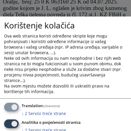
Orašju,
broj:
25 0 K 063160 25 K od 04.07.2025.
godine kojom je J. L. oglašen je krivim zbog kaznenog
djela Teška tjelesna povreda iz čl. 172.st.1. KZ FBiH u
stjecaju sa kaznenim djelom Ugrožavanje sigurnosti iz
Korištenje kolačića
čl. 183. st.1. u vezi sa čl. 54. KZ FBiH,
Kantonalni
sud u Odžaku
je presudom, broj:
25 0 K 063160 25
Ova web stranica koristi određene skripte koje mogu
Kž 4 od 23.09.2025. godine
žalbu branitelja optuženog
pohranjivati i koristiti određene informacije iz vašeg
J.L.
i žalbu Kantonalnog tužiteljstva Posavskog kantona
browsera i vašeg uređaja (npr. IP adresa uređaja, varijable o
sesiji unutar browsera, ...).
Orašje
odbio
kao neutemeljene, a presudu
Općinskog
Neke od ovih informacija su nam neophodne i bez njih web
suda u Orašju
25 0 K 063160 25 K od 04.07.2025.
stranica ne bi mogla fukcionisati u svom punom obimu, dok
godine
potvrdio.
neke nisu prijeko neophodne a služe za dodatne stvari (npr.
procjenu nivoa posjećenosti, budućeg usavršavanja
Prikazana vijest je na
:
Hrvatski jezik
stranice...).
Na ovom mjestu možete dozvoliti ili uskratiti pravo na
Prateći dokumenti
korištenje tih informacija.
Presuda 25 0 K 063160 25 Kž 4
Translation
(obavezna)
↓
2
Servisi treće strane
Analitika o posjećenosti stranica
120
PREGLEDA
↓
2
Servisi treće strane