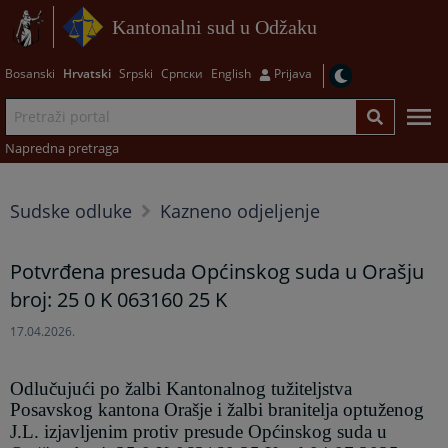
Kantonalni sud u Odžaku
Bosanski
Hrvatski
Srpski
Српски
English
Prijava
Napredna pretraga
Sudske odluke
Kazneno odjeljenje
Potvrđena presuda Općinskog suda u Orašju
broj: 25 0 K 063160 25 K
17.04.2026.
Odlučujući po žalbi Kantonalnog tužiteljstva
Posavskog kantona Orašje i žalbi branitelja
optuženog
J.L.
izjavljenim protiv presude Općinskog suda u