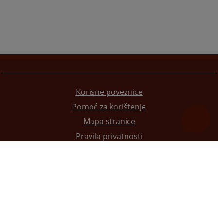
Korisne poveznice
Pomoć za korištenje
Mapa stranice
Pravila privatnosti
Redizajn web stranice je finansirala Evropska unija. Za njen sadržaj isključivo je odgovorno
Visoko sudsko i tužilačko vijeće BiH i ona ne odražava nužno stavove Evropske unije.