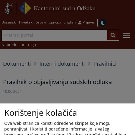
Kantonalni sud u Odžaku
Bosanski
Hrvatski
Srpski
Српски
English
Prijava
Napredna pretraga
Dokumenti
Interni dokumenti
Pravilnici
Pravilnik o objavljivanju sudskih odluka
10.06.2024.
Prikazana vijest je na
:
Hrvatski jezik
Korištenje kolačića
Prateći dokumenti
Ova web stranica koristi određene skripte koje mogu
pohranjivati i koristiti određene informacije iz vašeg
Pravilnik o objavljivanju sudskih odluka
browsera i vašeg uređaja (npr. IP adresa uređaja, varijable o