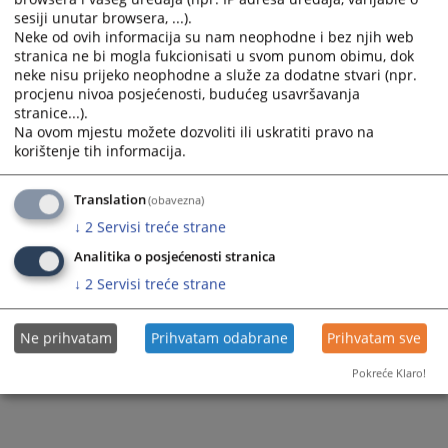
sesiji unutar browsera, ...).
Neke od ovih informacija su nam neophodne i bez njih web
stranica ne bi mogla fukcionisati u svom punom obimu, dok
161
PREGLEDA
neke nisu prijeko neophodne a služe za dodatne stvari (npr.
procjenu nivoa posjećenosti, budućeg usavršavanja
stranice...).
Na ovom mjestu možete dozvoliti ili uskratiti pravo na
korištenje tih informacija.
Translation
(obavezna)
↓
2
Servisi treće strane
Analitika o posjećenosti stranica
↓
2
Servisi treće strane
Ne prihvatam
Prihvatam odabrane
Prihvatam sve
Pokreće Klaro!