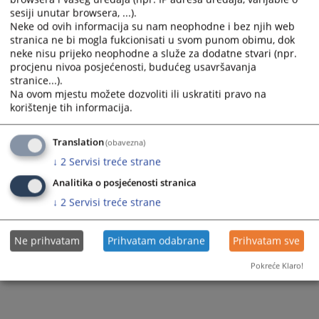
Poslovnik o radu za prijem u radni odnos namještenika
sesiji unutar browsera, ...).
Neke od ovih informacija su nam neophodne i bez njih web
stranica ne bi mogla fukcionisati u svom punom obimu, dok
neke nisu prijeko neophodne a služe za dodatne stvari (npr.
162
PREGLEDA
procjenu nivoa posjećenosti, budućeg usavršavanja
stranice...).
Na ovom mjestu možete dozvoliti ili uskratiti pravo na
korištenje tih informacija.
Translation
(obavezna)
↓
2
Servisi treće strane
Analitika o posjećenosti stranica
↓
2
Servisi treće strane
Ne prihvatam
Prihvatam odabrane
Prihvatam sve
Pokreće Klaro!