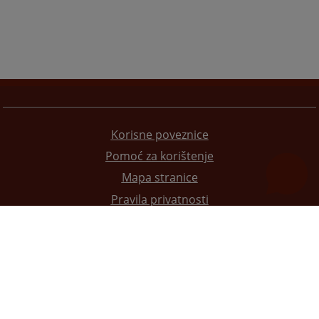
Korisne poveznice
Pomoć za korištenje
Mapa stranice
Pravila privatnosti
Redizajn web stranice je finansirala Evropska unija. Za njen sadržaj isključivo je odgovorno
Visoko sudsko i tužilačko vijeće BiH i ona ne odražava nužno stavove Evropske unije.