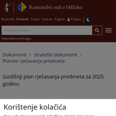
Kantonalni sud u Odžaku
Bosanski
Hrvatski
Srpski
Српски
English
Prijava
Napredna pretraga
Dokumenti
Strateški dokumenti
Planovi rješavanja predmeta
Godišnji plan rješavanja predmeta za 2025.
godinu
Ovaj sud je od ukupno 14 predmeta obuhvaćenim Godišnjim planom
Korištenje kolačića
rješavanja prvostupanjskih predmeta na dan 30.06.2025. godine, riješio
svih 14
predmeta, što procentualno iznosi
100,00 %.