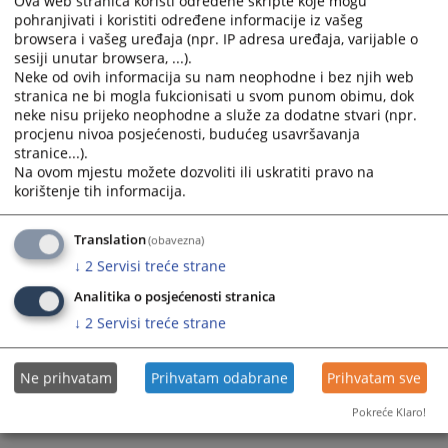
Ova web stranica koristi određene skripte koje mogu
pohranjivati i koristiti određene informacije iz vašeg
Prikazana vijest je na
:
Hrvatski jezik
browsera i vašeg uređaja (npr. IP adresa uređaja, varijable o
sesiji unutar browsera, ...).
Prateći dokumenti
Neke od ovih informacija su nam neophodne i bez njih web
stranica ne bi mogla fukcionisati u svom punom obimu, dok
realizacija plana
neke nisu prijeko neophodne a služe za dodatne stvari (npr.
procjenu nivoa posjećenosti, budućeg usavršavanja
stranice...).
Na ovom mjestu možete dozvoliti ili uskratiti pravo na
180
PREGLEDA
korištenje tih informacija.
Translation
(obavezna)
↓
2
Servisi treće strane
Analitika o posjećenosti stranica
↓
2
Servisi treće strane
Ne prihvatam
Prihvatam odabrane
Prihvatam sve
Pokreće Klaro!