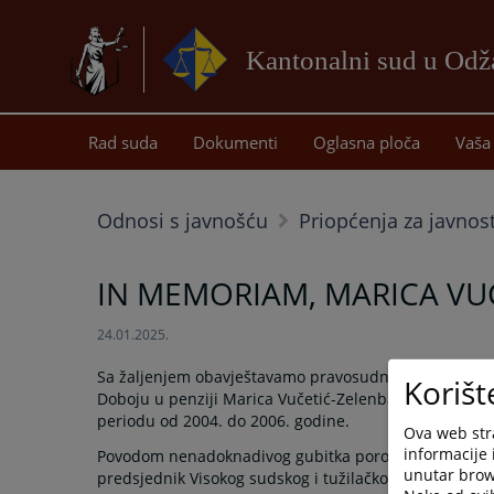
Kantonalni sud u Od
Rad suda
Dokumenti
Oglasna ploča
Vaša 
Odnosi s javnošću
Priopćenja za javnos
IN MEMORIAM, MARICA VU
24.01.2025.
Sa žaljenjem obavještavamo pravosudnu zajednicu da
Korišt
Doboju u penziji Marica Vučetić-Zelenbabić, bivša čla
periodu od 2004. do 2006. godine.
Ova web stra
informacije 
Povodom nenadoknadivog gubitka porodici i svim kole
unutar brows
predsjednik Visokog sudskog i tužilačkog vijeća Bosne