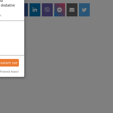
la
a dodatne
.
hvatam sve
Pokreće Klaro!