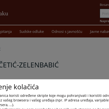
Bosan
žaku
Idi
na
Napre
sadržaj
pitanja
Sudske odluke
Odnosi s javnošću
Javne naba
t
ČETIĆ-ZELENBABIĆ
 je 24.01.2025. godine preminula sutkinja Okružnog suda u
enje kolačića
nica Visokog sudskog i tužilačkog vijeća Bosne i Hercegovine u
nica koristi određene skripte koje mogu pohranjivati i koristiti od
iz vašeg browsera i vašeg uređaja (npr. IP adresa uređaja, varijable 
gama i prijateljima uvažene sutkinje Marice Vučetić-Zelenbabić,
era, ...).
 i Hercegovine Halil Lagumdžija, članovi VSTV-a BiH, zajedno sa