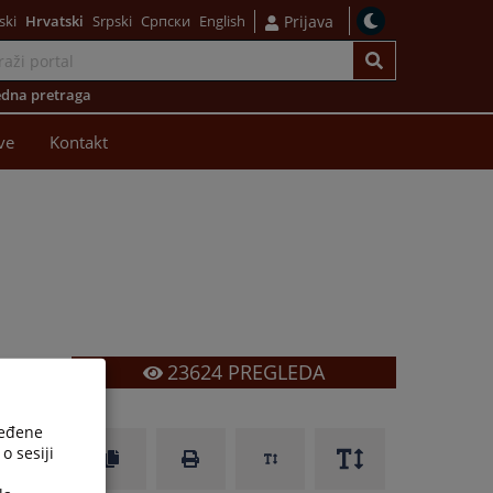
ski
Hrvatski
Srpski
Српски
English
Prijava
dna pretraga
ve
Kontakt
23624
PREGLEDA
ređene
o sesiji