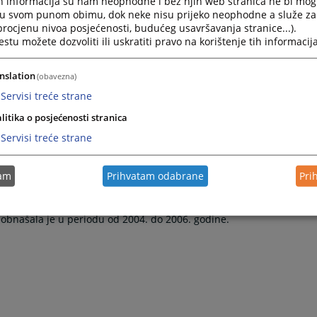
h informacija su nam neophodne i bez njih web stranica ne bi mog
izražavaju duboko saučešće.
i u svom punom obimu, dok neke nisu prijeko neophodne a služe z
rčevcima. Diplomirala je na Pravnom fakultetu Univerziteta u
 procjenu nivoa posjećenosti, budućeg usavršavanja stranice...).
1977. godine u Sarajevu.
tu možete dozvoliti ili uskratiti pravo na korištenje tih informacija
od 1997. godine do 2013. godine kada je penzionisana. Prije
nslation
(obavezna)
Servisi treće strane
 od 1992. do 1997. godine;
. do 1992. godine;
litika o posjećenosti stranica
. do 1989. godine;
Servisi treće strane
2. godine.
teg i pravnog sektora obavljala je u Industriji obuće i kožne
godine;
tam
Prihvatam odabrane
Pri
rpske.
H obnašala je u periodu od 2004. do 2006. godine.